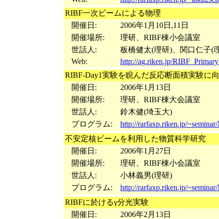
RIBF一次ビームによる物理
開催日:
2006年1月10日,11日
開催場所:
理研、RIBF棟小会議室
世話人:
板橋健太(理研)、関口仁子(理
Web:
http://ag.riken.jp/RIBF_Primar
RIBF-Day1実験を睨んだ反応断面積実験
開催日:
2006年1月13日
開催場所:
理研、RIBF棟大会議室
世話人:
鈴木健(埼玉大)
プログラム:
http://rarfaxp.riken.jp/~semin
不安定核ビームを利用した物質科学研究
開催日:
2006年1月27日
開催場所:
理研、RIBF棟小会議室
世話人:
小林義男(理研)
プログラム:
http://rarfaxp.riken.jp/~semina
RIBFに於けるγ分光実験
開催日:
2006年2月13日