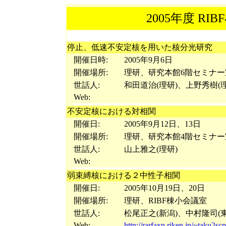
2005年度 R
停止、低速不安定核を用いた核分光研究
開催日時:
2005年9月6日
開催場所:
理研、研究本館6階セミナー
世話人:
和田道治(理研)、上野秀樹(理
Web:
不安定核における対相関
開催日:
2005年9月12日、13日
開催場所:
理研、研究本館4階セミナー
世話人:
山上雅之(理研)
Web:
弱束縛核における２中性子相関
開催日:
2005年10月19日、20日
開催場所:
理研、RIBF棟小会議室
世話人:
松尾正之(新潟)、中村隆司(
Web:
http://rarfaxp.riken.jp/~taku2s