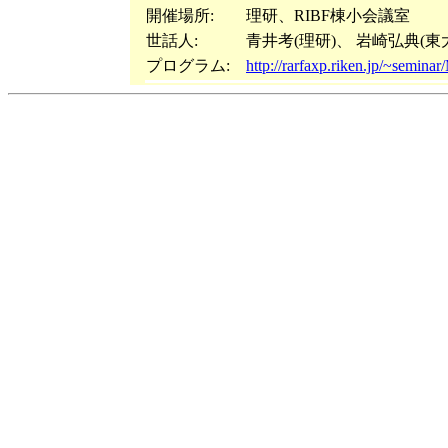
開催場所:
理研、RIBF棟小会議室
世話人:
青井考(理研)、 岩崎弘典(東
プログラム:
http://rarfaxp.riken.jp/~semin