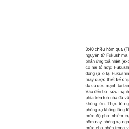
3:40 chiều hôm qua (Th
nguyên tử Fukushima 1
phản ứng toả nhiệt (e
có hai tổ hợp: Fukush
động (6 lò tại Fukushi
máy được thiết kế chị
đó có sức mạnh tại tâm
Vào đến bờ, sức mạnh 
phía trên toà nhà đó v
không lớn. Thực tế ng
phóng xạ không tăng l
mức độ phơi nhiễm cự
hôm nay phóng xạ ngay
mức cho phép trong vò