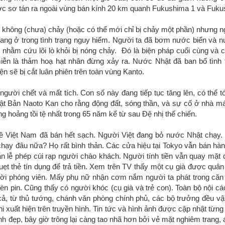
c sơ tán ra ngoài vùng bán kính 20 km quanh Fukushima 1 và Fuku
g không (chưa) chảy (hoặc có thể mới chỉ bị chảy một phần) nhưng 
đang ở trong tình trạng nguy hiểm. Người ta đã bơm nước biển và n
nhằm cứu lõi lò khỏi bị nóng chảy. Đó là biện pháp cuối cùng và c
miễn là thảm hoạ hạt nhân đừng xảy ra. Nước Nhật đã ban bố tình 
ện sẽ bị cắt luân phiên trên toàn vùng Kanto.
gười chết và mất tích. Con số này đang tiếp tục tăng lên, có thể tớ
ật Bản Naoto Kan cho rằng động đất, sóng thần, và sự cố ở nhà má
g hoảng tồi tệ nhất trong 65 năm kể từ sau Đệ nhị thế chiến.
 Việt Nam đã bán hết sạch. Người Việt đang bỏ nước Nhật chạy. 
hạy đâu nữa? Họ rất bình thản. Các cửa hiệu tại Tokyo vẫn bán hà
n lễ phép cúi rạp người chào khách. Người tính tiền vẫn quay mặt 
t thẻ tín dụng để trả tiền. Xem trên TV thấy một cụ già được quân 
 lời phóng viên. Mấy phụ nữ nhận cơm nắm người ta phát trong căn 
n pin. Cũng thấy có người khóc (cụ già và trẻ con). Toàn bộ nội c
 cả, từ thủ tướng, chánh văn phòng chính phủ, các bộ trưởng đều v
 xuất hiện trên truyền hình. Tin tức và hình ảnh được cập nhật từng
h đẹp, bây giờ trông lại càng tao nhã hơn bởi vẻ mặt nghiêm trang,