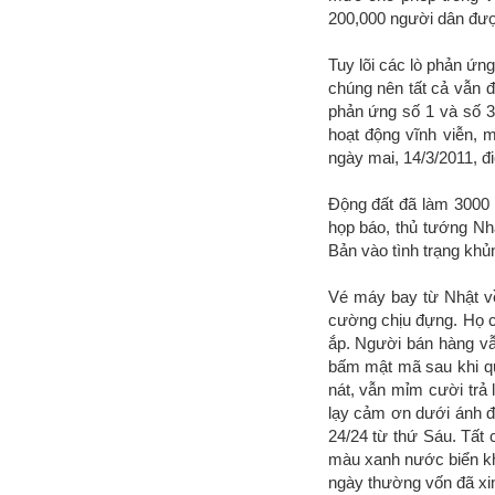
200,000 người dân đượ
Tuy lõi các lò phản ứn
chúng nên tất cả vẫn 
phản ứng số 1 và số 3 
hoạt động vĩnh viễn, 
ngày mai, 14/3/2011, đi
Động đất đã làm 3000 n
họp báo, thủ tướng Nh
Bản vào tình trạng khủn
Vé máy bay từ Nhật về
cường chịu đựng. Họ c
ắp. Người bán hàng vẫ
bấm mật mã sau khi quẹ
nát, vẫn mỉm cười trả
lạy cảm ơn dưới ánh đè
24/24 từ thứ Sáu. Tất
màu xanh nước biển khi
ngày thường vốn đã xin