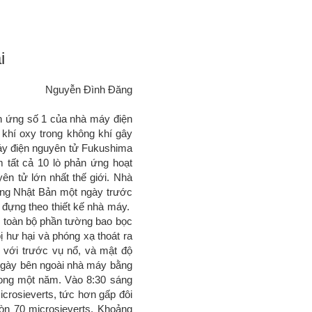
i
Nguyễn Đình Đăng
ản ứng số 1 của nhà máy điện
 khí oxy trong không khí gây
máy điện nguyên tử Fukushima
 tất cả 10 lò phản ứng hoạt
yên tử lớn nhất thế giới. Nhà
uống Nhật Bản một ngày trước
 đựng theo thiết kế nhà máy.
g toàn bộ phần tường bao bọc
ị hư hại và phóng xạ thoát ra
 với trước vụ nổ, và mật độ
 ngày bên ngoài nhà máy bằng
ong một năm. Vào 8:30 sáng
rosieverts, tức hơn gấp đôi
òn 70 microsieverts. Khoảng