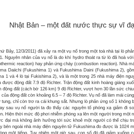
Nhật Bản – một đất nước thực sự vĩ đạ
ứ Bảy, 12/3/2011) đã xảy ra một vụ nổ trong một toà nhà tại lò ph
. Nguyên nhân của vụ nổ là do khí hydro thoát ra từ lò đã hoà với
xothermic reaction) hay phản ứng cháy (combustion reaction). Nhà 
ima Daiichi (Fukushima 1) và Fukushima Daini (Fukushima 2), gồm
ma 1 và 4 lò tại Fukishima 2), và là một trong 25 nhà máy điện ngu
u được động đất 7.9 độ Richter. Trận động đất kinh hoàng giáng x
 động đất (cách bờ 126 km) 9 độ Richter, vượt hơn 30 lần sức chịu
của động đất còn khoảng 6.5 – 7 độ Richter. Vụ nổ đã làm mái cùn
ỡ tung, chỉ còn trơ ra cái khung sắt. Nhưng lò phản ứng số 1 không b
ay sau vụ nổ người ta đo thấy các nguyên tố phóng xạ giảm đi so
ên. Hiện thời mức độ phơi nhiễm phóng xạ lên một người trong một
c đại mà không ảnh hưởng tới sức khoẻ một người có thể chịu tr
 bên ngoài nhà máy điện nguyên tử Fukushima đo được là 1024 mic
ng một tiếng. Tuy nhiên một giờ sau, con số đó đã giảm xuống c