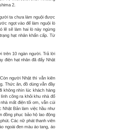
shima 2.
người ta chưa làm nguội được
ước ngọt vào để làm nguội lò
ó lẽ sẽ làm hai lò này ngừng
trạng hạt nhân khẩn cấp. Từ
i trên 10 ngàn người. Trả lời
y điện hạt nhân đã đẩy Nhật
Còn người Nhật thì vẫn kiên
ng. Thức ăn, đồ dùng vẫn đầy
đi không nhìn lúc khách hàng
lính cõng ra khỏi khu nhà đổ
nhà mất điện tối om, vẫn cúi
ác Nhật Bản làm việc hầu như
ận đồng phục bảo hộ lao động
 phút. Các nữ phát thanh viên
 áo ngoài đen màu áo tang, áo