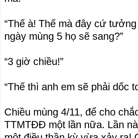
“Thế à!
Thế mà đây cứ tưởng
ngày mùng 5 họ sẽ sang?”
“3 giờ chiều!”
“Thế thì anh em sẽ phải dốc to
Chiều mùng 4/11, để cho chắ
TTMTĐĐ một lần nữa. Lần nà
một điều thần kỳ vừa xảy ra!