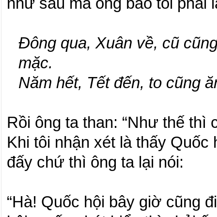
như sau mà ông bảo tôi phải l
Đông qua, Xuân về, cũ cũn
mặc.
Năm hết, Tết đến, to cũng ă
Rồi ông ta than: “Như thế th
Khi tôi nhận xét là thấy Quốc
đấy chứ thì ông ta lại nói:
“Hà!
Quốc hội bây giờ cũng đi