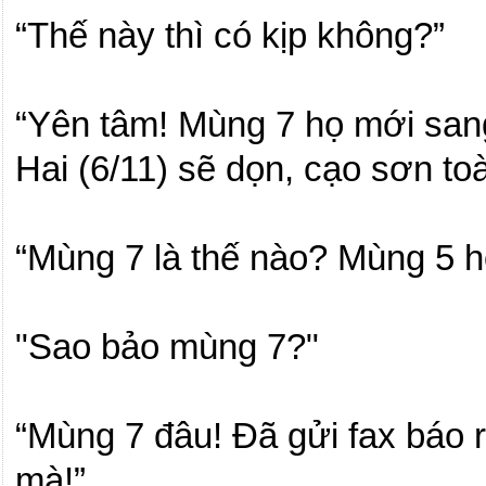
“Thế này thì có kịp không?”
“Yên tâm! Mùng 7 họ mới san
Hai (6/11) sẽ dọn, cạo sơn to
“Mùng 7 là thế nào?
Mùng 5 họ
"Sao bảo mùng 7?"
“Mùng 7 đâu!
Đã gửi fax báo r
mà!”