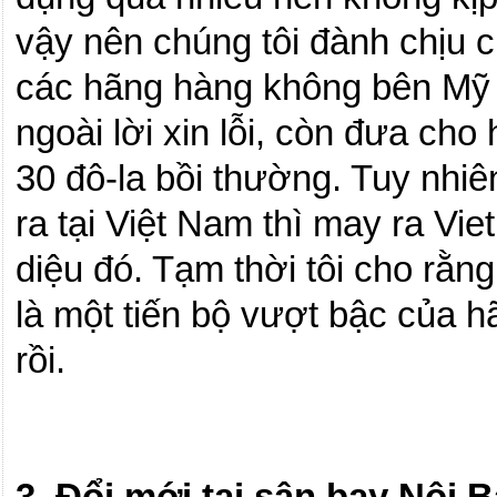
vậy nên chúng tôi đành chịu c
các hãng hàng không bên Mỹ k
ngoài lời xin lỗi, còn đưa ch
30 đô-la bồi thường.
Tuy nhiê
ra tại Việt
Nam
thì may ra Vie
diệu đó.
Tạm thời tôi cho rằng
là một tiến bộ vượt bậc của 
rồi.
3. Đổi mới tại sân bay Nội B