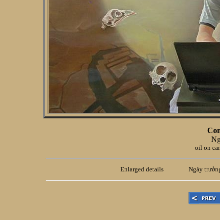
Com
Ng
oil on ca
Enlarged details
Ngày
trưởn