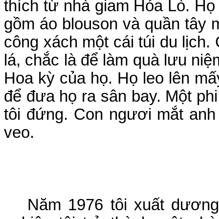
thích từ nhà giam Hỏa Lò. Họ
gồm áo blouson và quần tây m
công xách một cái túi du lịc
lá, chắc là để làm quà lưu n
Hoa kỳ của họ. Họ leo lên mấ
để đưa họ ra sân bay. Một ph
tôi đứng. Con ngươi mắt anh
veo.
Năm 1976 tôi xuất dương