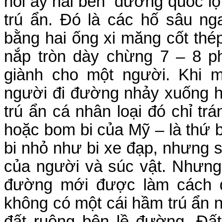
hồi ấy hai bên
đường quốc lộ
trú ẩn. Đó là các hố sâu ng
bằng hai ống xi măng cốt thép
nắp tròn dày chừng 7 – 8 p
giành cho một người. Khi
người đi đường nhảy xuống 
trú ẩn cá nhân loại đó chỉ 
hoặc bom bi của Mỹ – là thứ 
bi nhỏ như bi xe đạp, nhưng s
của người và súc vật. Nhưng l
đường mới được làm cách đ
không có một cái hầm trú ẩn 
đất ruộng bên lề đường. Đất 