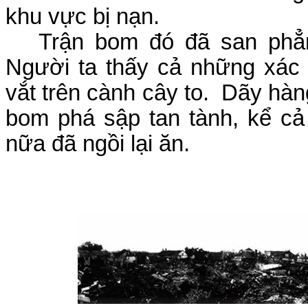
khu vực bị nạn.
Trận bom đó đã san phẳn
Người ta thấy cả những xác 
vắt trên cành cây to.
Dãy hàng
bom phá sập tan tành, kể cả 
nữa đã ngồi lại ăn.