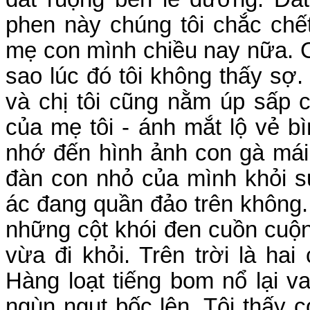
phen này chúng tôi chắc ch
mẹ con mình chiều nay nữa. 
sao lúc đó tôi không thấy sợ.
và chị tôi cũng nằm úp sấp c
của mẹ tôi - ánh mắt lộ vẻ b
nhớ đến hình ảnh con gà mái
đàn con nhỏ của mình khỏi 
ác đang quần đảo trên không. 
những cột khói đen cuồn cuộn 
vừa đi khỏi. Trên trời là ha
Hàng loạt tiếng bom nổ lại v
ngùn ngụt bốc lên. Tôi thấy 