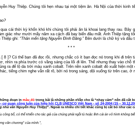
guyễn Huy Thiệp.
Chúng tôi hẹn nhau tại một tiệm ăn.
Hà Nội của thời kinh tế
sao?
i
qua cái thời
kỳ khốn khó khi
chúng tôi phải ăn lá khoai
lang
thay rau. Bây g
 cảm giác như
mười mấy
năm xa cách đã bay biến đâu mất.
Anh Thiệp tặng tô
Thiệp ghi: “
Thân
mến
tặng Nguyễn Đình Đăng.
” Bên dưới là chữ ký và dấu 
* * *
a
[
8
]?
Có thể bạn đã đọc rồi, nhưng chắc có ít bạn đọc nó trong khi đi trên
mơ
, nhìn
ra
phía trước có vầng sáng của lối đi lên.
Thế nhưng thay vào chỗ th
ng ra để lộ da trời màu xanh cobalt.
Trên nền xanh cobalt đó xuất hiện một 
khác, tiếng chim
nghe
vẫn rất rõ, bởi nó
trong
sáng
,
dội xuống từ trên cao, ở
hững đoạn in
màu đỏ
trong bài là những phần
eVăn
cho là “nhạy cảm” nên đã cắt b
– cơ quan công luận của hiệp hội CLB UNESCO Việt Nam - số 24-2004 (15 – 30.12.20
g nhà văn Nguyễn Huy Thiệp)
”. Ngoài ra nhiều chi tiết khác cũng bị c
ắ
t bỏ
như các c
 công bố, có thể khiến cho tác giả của chúng phải ngồi tù hoặc lĩnh cái án vô hình không bi
tượng văn chương” của mình
.
”,