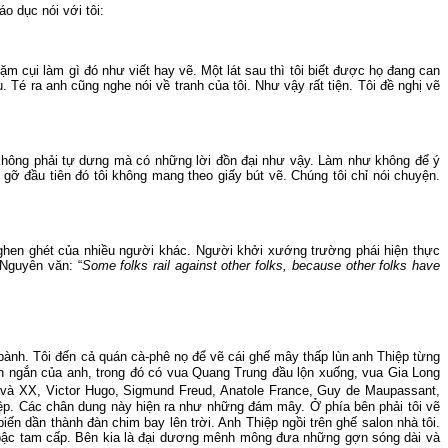
iáo dục
nói với tôi:
 cụi làm gì đó như viết hay vẽ. Một lát sau thì tôi biết được họ đang can
u.
Té ra anh cũng nghe nói về tranh của tôi.
Như vậy rất tiện.
Tôi đề nghị vẽ
không phải tự dưng mà có những lời đồn đại như vậy. Làm như không để ý
 gỡ đầu tiên đó tôi không mang
theo
giấy bút vẽ.
Chúng tôi chỉ nói chuyện.
hen ghét của nhiều người khác. Người khởi xướng trường phái hiện thực
 (Nguyên văn: “
Some folks rail against other folks, because other folks have
 bành.
Tôi đến cả quán cà-phê nọ để vẽ cái ghế mây thấp lùn
anh Thiệp từng
ện ngắn của anh, trong đó có vua Quang Trung đầu lộn xuống, vua Gia Long
và
XX
, Victor Hugo, Sigmund Freud, Anatole France, Guy de Maupassant,
ệp. Các chân dung này hiện ra như những đám mây. Ở phía bên phải tôi vẽ
biến dần thành đàn chim bay lên trời.
Anh
Thiệp ngồi trên ghế salon nhà tôi.
bậc tam cấp.
Bên
kia
là đại dương mênh mông đưa những gợn sóng dài và