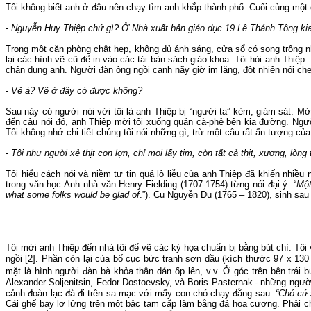
Tôi không biết anh ở đâu nên chạy tìm anh khắp thành phố.
Cuối cùng một 
-
Nguyễn Huy Thiệp chứ gì? Ở Nhà xuất bản giáo dục 19 Lê Thánh Tông
ki
Trong một căn phòng chật hẹp, không đủ ánh sáng, cửa sổ có song trông nh
lại các hình vẽ cũ để in vào các tái bản sách giáo khoa.
Tôi hỏi anh Thiệp.
chân dung anh. Người đàn ông ngồi cạnh nãy giờ im lặng, đột nhiên nói
ch
-
Vẽ à?
Vẽ ở đây có được không?
Sau này có người nói với tôi là anh Thiệp bị “người ta” kèm, giám sát.
Mới
đến câu nói đó, anh Thiệp mời tôi xuống quán cà-phê bên
kia
đường.
Ngư
Tôi không nhớ chi tiết chúng tôi nói những gì, trừ một câu rất ấn tượng của
-
Tôi như người xẻ thịt con lợn, chỉ
moi
lấy
tim
, còn tất cả thịt, xương, lòng 
Tôi hiểu cách nói và niềm tự tin quá lộ liễu của anh Thiệp đã khiến nhiề
trong văn học Anh nhà văn Henry Fielding (1707-1754) từng nói đại ý: “
Một
what some folks would be glad of
.”). Cụ Nguyễn Du (1765 – 1820)
,
sinh sau
Tôi mời anh Thiệp đến nhà tôi để vẽ các ký họa chuẩn bị bằng bút chì.
Tôi 
ngồi [2]
.
Phần còn lại của bố cục bức tranh sơn dầu (kích thước 97 x 130
mặt là hình người đàn bà khỏa thân dán ốp lên, v.v.
Ở góc trên bên trái 
Alexander Soljenitsin, Fedor Dostoevsky, và Boris Pasternak
-
những người
cảnh đoàn lạc đà đi trên
sa
mạc với mấy con chó chạy đằng sau:
“Chó cứ 
Cái ghế bay lơ lửng trên một bậc tam cấp làm bằng đá hoa cương.
Phải c