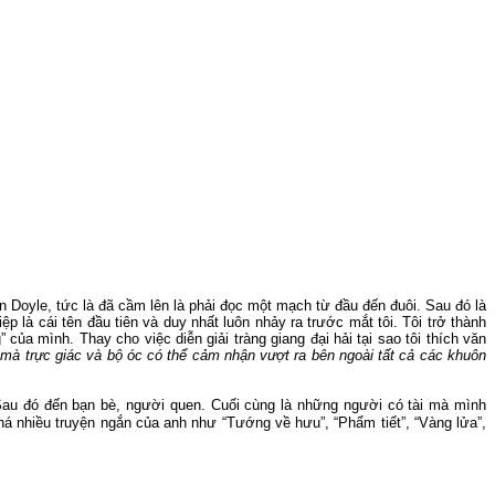
n
Doyle, tức là đã cầm lên là phải đọc một mạch từ đầu đến đuôi.
Sau đó là
 là cái tên đầu tiên và duy nhất luôn nhảy ra trước mắt tôi.
Tôi trở thành
ủa mình. Thay cho việc diễn giải tràng giang đại hải tại sao tôi thích văn
mà trực giác và bộ óc có thể cảm nhận vượt ra bên ngoài tất cả các khuôn
 Sau đó đến bạn
bè,
người quen.
Cuối cùng là những người có tài mà mình
há nhiều truyện ngắn của anh như “Tướng về hưu”, “Phẩm tiết”, “Vàng lửa”,