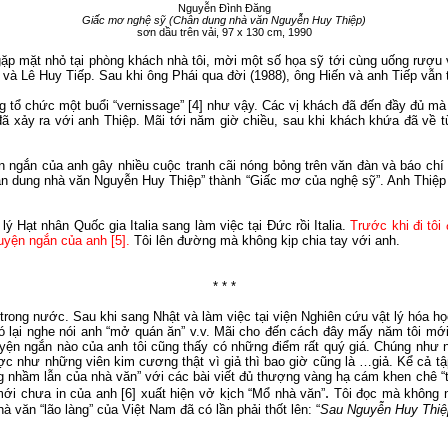
Nguyễn Đình Đăng
Giấc mơ nghệ sỹ (Chân dung nhà văn Nguyễn Huy Thiệp)
sơn
dầu trên vải, 97 x 130 cm, 199
0
 gặp mặt nhỏ tại phòng khách nhà tôi, mời một số họa sỹ tới cùng uống
rượu
, và Lê Huy Tiếp.
Sau khi ông Phái
qua đời
(1988), ông Hiến và anh Tiếp vẫn t
ng tổ chức một buổi
“
vernissage
”
[4] như vậy
.
Các vị khách đã đến đầy đủ mà
ã xảy ra với anh Thiệp.
Mãi tới năm giờ chiều, sau khi khách khứa đã về t
n ngắn của anh gây nhiều cuộc tranh cãi nóng bỏng trên văn đàn
và
báo chí
Chân dung nhà văn Nguyễn Huy Thiệp” thành “Giấc mơ của nghệ sỹ”.
Anh
Thiệp
lý Hạt nhân Quốc gia Italia sang làm việc tại Đức rồi Italia.
Trước khi đi tôi
uyện ngắn của anh [5].
Tôi lên đường mà không kịp chia
tay
với anh.
* * *
 trong nước.
Sau khi sang Nhật và làm việc tại viện Nghiên cứu vật lý hóa h
 đó lại nghe nói anh “mở quán ăn” v.v. Mãi cho đến cách đây mấy năm tôi mới 
uyện
ngắn
nào của anh tôi cũng thấy có những điểm rất quý giá. Chúng như
ược như những viên
kim
cương thật vì giả thì bao giờ cũng là …giả. Kể cả tậ
ững nhầm lẫn của nhà văn” với các bài viết đủ thượng vàng hạ cám khen chê
“
.
mới chưa in của anh [6] xuất hiện vở kịch “Mổ nhà văn”
Tôi
đọc mà không nh
à văn “lão làng” của Việt
Nam
đã có lần phải thốt lên: “
Sau Nguyễn Huy Thiệp