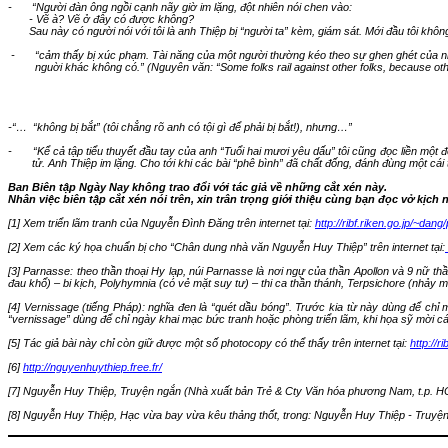
-
“
Người đàn ông ngồi cạnh nãy giờ im lặng, đột nhiên nói chen vào:
-
Vẽ à?
Vẽ ở đây có được không?
Sau này có người nói với tôi là anh Thiệp bị “người ta” kèm, giám sát.
Mới đầu tôi không
-
“
cảm
thấy bị xúc phạm. Tài năng của một người thường kéo
theo
sự ghen ghét của nh
nguời khác không có
.” (Nguyên văn: “
Some folks rail against other folks, because ot
-“…
“không bị bắt” (tôi chẳng rõ anh có tội gì để phải bị bắt!), nhưng
…”
-
“
Kể cả tập tiểu thuyết đầu tay của anh “Tuổi hai mươi yêu dấu” tôi cũng đọc liền mộ
tử.
Anh Thiệp im lặng. Cho tới khi các bài “phê bình” đã chất đống, đánh đùng một cái
Ban Biên t
ậ
p Ngày Nay không trao đ
ổ
i v
ớ
i tác giả v
ề
nh
ữ
ng c
ắ
t xén này.
Nhân việc biên tập cắt xén nói trên, xin trân trọng giới thiệu cùng bạn đọc vở kịch
[1] Xem tri
ể
n lãm tranh của Nguyễn Đình Đăng trên internet tại:
http://ribf.riken.go.jp/~da
[2] Xem các ký họa chuẩn bị cho “Chân dung nhà văn Nguyễn Huy Thiệp” trên internet tại:
[3] Parnasse: theo thần thoại Hy lạp, núi Parnasse là nơi ngự của thần Apollon và 9 nữ t
đau khổ) – bi kịch, Polyhymnia (có vẻ mặt suy tư) – thi ca thần thánh, Terpsichore (nhảy m
[4] Vernissage (tiếng Pháp): nghĩa đen là “quét dầu bóng”. Trước
kia
từ này dùng để chỉ m
“vernissage” dùng để chỉ ngày khai mạc bức tranh hoặc phòng triển lãm, khi họa sỹ mời 
[5] Tác giả bài này chỉ còn giữ được một số photocopy có thể thấy trên internet tại:
http://
[6]
http://nguyenhuythiep.free.fr/
[7] Nguyễn Huy Thiệp, Truyện ngắn (Nhà xuất bản Trẻ & Cty Văn hóa phương
Nam
, t.p. 
[8] Nguyễn Huy Thiệp, Hạc vừa bay vừa kêu thảng thốt
, trong
: Nguyễn Huy Thiệp - Truyện 