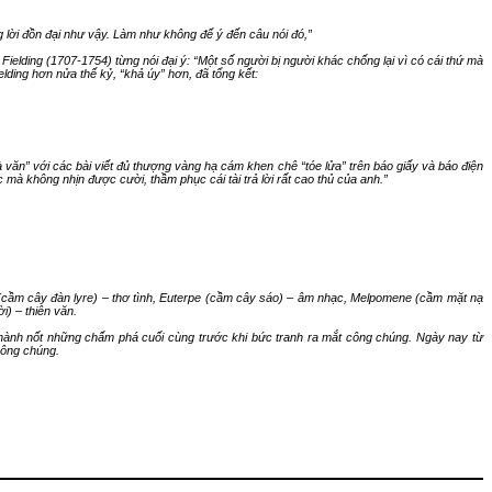
 lời đồn đại như vậy. Làm như không để ý đến câu nói đó,
”
elding (1707-1754) từng nói đại ý: “
Một số người bị người khác chống lại vì có cái thứ mà
elding hơn nửa thế kỷ,
“khả úy” hơn, đã tổng kết:
nhà văn” với các bài viết đủ thượng vàng hạ cám khen chê
“
tóe lửa
”
trên báo giấy và báo điện
c mà không nhịn được cười, thầm phục cái tài trả lời rất cao thủ của anh.”
ato (cầm cây đàn lyre) – thơ tình, Euterpe (cầm cây sáo) – âm nhạc, Melpomene (cầm mặt nạ
i) – thiên văn.
hành nốt những chấm phá cuối cùng trước khi bức tranh ra mắt công chúng.
Ngày nay từ
công chúng.