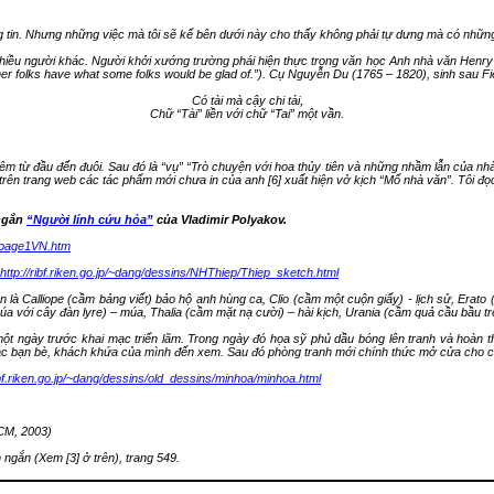
 tin.
Nhưng những việc mà tôi sẽ kể bên dưới này cho thấy
không phải tự dưng mà có những
iều người khác. Người khởi xướng trường phái hiện thực trong văn học Anh nhà văn Henry Fi
her folks have what some folks would be glad of
.”). Cụ Nguyễn Du (1765 – 1820)
,
sinh sau Fi
Có tài mà cậy chi tài
,
Chữ “Tài” liền với chữ “Tai” một vần.
t đêm từ đầu đến đuôi. Sau đó là “vụ” “Trò chuyện với hoa thủy tiên và những nhầm lẫn của 
 trên trang web các tác phẩm mới chưa in của anh [6] xuất hiện vở kịch “Mổ nhà văn”
Tôi đọ
.
 ngắn
“Người lính cứu hỏa”
của Vladimir Polyakov.
ng/page1VN.htm
http://ribf.riken.go.jp/~dang/dessins/NHThiep/Thiep_sketch.html
hần là Calliope (cầm bảng viết) bảo hộ anh hùng ca, Clio (cầm một cuộn giấy) - lịch sử, Er
úa với cây đàn lyre) – múa, Thalia (cầm mặt nạ cười) – hài kịch, Urania (cầm quả cầu bầu trờ
ột ngày trước khai mạc triển lãm.
Trong ngày đó họa sỹ phủ dầu bóng lên tranh và hoàn t
các bạn
bè,
khách khứa của mình đến xem.
Sau đó phòng tranh mới chính thức mở cửa cho 
ribf.riken.go.jp/~dang/dessins/old_dessins/minhoa/minhoa.html
HCM, 2003)
ngắn (Xem [3] ở trên), trang 549.