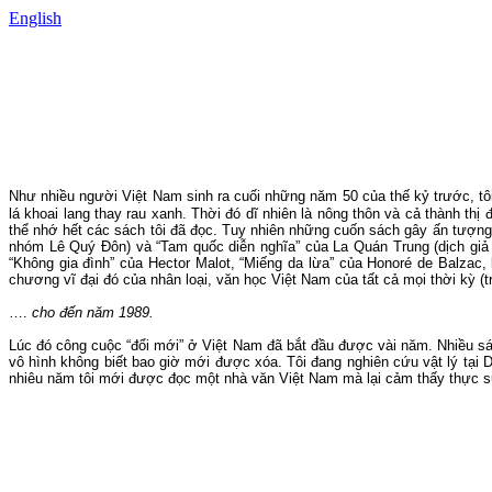
English
Như nhiều người Việt Nam sinh ra cuối những năm 50 của thế kỷ trước,
t
lá khoai lang thay rau xanh. Thời đó dĩ nhiên là nông thôn
và cả thành thị
thể nhớ hết các sách tôi đã đọc.
Tuy nhiên những cuốn sách gây ấn tượng m
nhóm Lê Quý Đôn) và “Tam quốc diễn nghĩa” của La Quán Trung (dịch giả
“Không gia đình”
của
Hector Malot, “Miếng da lừa”
của
Honoré
de
Balzac,
chương vĩ đại đó của nhân loại, văn học Việt Nam của tất cả mọi thời kỳ (
….
cho đến năm 1989.
Lúc đó công cuộc “đổi mới” ở Việt
Nam
đã bắt đầu được vài năm.
Nhiều sá
vô hình không biết bao giờ mới được xóa.
Tôi đang
nghiên cứu
vật lý tại
nhiêu năm tôi mới được đọc một nhà văn Việt
Nam
mà
lại
cảm thấy thực sự