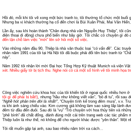
Hồi đó, mỗi khi tôi vẽ xong một bức tranh to, tôi thường tổ chức một buổi
Nhưng
ba vị khách thường hạ cố đến chơi là Bùi Xuân Phái, Mai Văn Hiến
Lần ấy, sau khi hoàn thành “Chân dung nhà văn Nguyễn Huy Thiệp”, tôi cũ
điện thoại di động) chưa phổ biến như bây giờ.
Tôi chắc có chuyện gì đó đ
đến tận chỗ làm việc “mời” lên sở hỏi một số việc
.
Vào những năm đầu 90, Thiệp là nhà văn thuộc loại “có vấn đề”.
Các truyệ
nhân năm 1991 của tôi tại Hà Nội tôi đã buộc phải đổi tên bức tranh từ “
này
”.
Năm 1992 tôi nhận lời mời Đại học Tổng Hợp Kỹ thuật
Munich
và viện Vật 
xét.
Nhiều giấy tờ bị tịch
thu
.
Nghe nói có cả một số hình vẽ tôi minh họa tr
Công việc nghiên cứu khoa học của tôi khiến tôi ở ngoại quốc nhiều hơn ở
tội gì để phải bị bắt!)
, nhưng “hầu như không viết văn”, “bỏ đi tu”, rồi sau
“
Nghề hót phân trên đời là nhất
!”
, “
Chu
yện tình kể trong đêm mưa”, v.v. Tr
ra khi ánh sáng chiếu vào. Kim cương giả không làm sao
sáng
lấp lánh đ
đêm từ đầu đến đuôi. Sau đó là “vụ” “Trò chuyện với hoa thủy tiên và nh
“phê bình” đã chất đống, đánh đùng một cái trên trang web các tác phẩm 
Thiệp luôn là như thế, nó không để cho người khác được “yên thân”.
Một nh
Tôi rất muốn gặp lại anh, sau bao nhiêu năm trời xa cách…