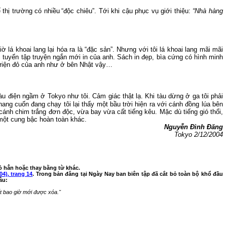
 thị trường có nhiều
“độc chiêu
”. Tới khi cậu phục vụ giới thiệu:
“Nhà hàng
iờ lá khoai
lang
lại hóa ra là
“
đặc sản
”
.
Nhưng v
ới tôi lá khoai
lang
mãi mã
i
i tuyển tập truyện ngắn mới in của anh.
Sách in đẹp, bìa cứng có hình minh
triện đỏ của anh như ở bên Nhật vậy…
 tàu điện ngầm ở
Tokyo
như tôi.
Cảm giác thật lạ.
Khi t
àu dừng ở ga tôi phải
ang cuốn đang chạy tôi lại thấy một bầu trời hiện ra với cánh đồng lúa bên
cánh chim trắng đơn độc, vừa bay vừa cất tiếng kêu. Mặc dù tiếng gió thổi,
 một cung bậc hoàn toàn khác.
Nguyễn Đình Đăng
Tokyo
2/12/2004
ỏ hẳn hoặc thay bằng từ khác.
04)
trang 14
.
Trong bản đăng tại Ngày Nay ban biên t
ậ
p
đã cắt bỏ toàn bộ khổ đầu
,
âu:
ết bao giờ mới được xóa."