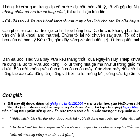
Tháng 10 vừa qua
,
trong dịp về nước dự hội thảo vật lý, tôi đã gặp lại N
chúng cháu có rau khoai
lang
xào”
, thì anh Thiệp kêu lên:
- Cả đời tao đã ăn rau khoai
lang
rồi mà mày còn định cho tao ăn nữa hay 
Cậu phục vụ còn rất trẻ, gọi
anh Thiệp
bằng bác.
Có lẽ c
ậu
không phải trả
vẫn chỉ là lá khoai lang mà thôi. Chúng tôi lại nói chuyện say sưa. Tôi có
họa của cố họa sỹ Bửu Chỉ,
gắn
dây vàng để đánh dấu [
7
].
Ở trang đầu anh 
Bạn đã đọc “Hạc vừa bay vừa kêu thảng thốt” của Nguyễn Huy Thiệp chư
ra cũng là lúc tôi vừa đọc xong.
Tôi đi trong nhà ga
mà như đi trong giấc 
dưới.
Bầu trời không yên tĩnh mà cuồn cuộn mây.
Các đám mây đôi chỗ thủ
tiếng
lao
xao của đồng lúa, tiếng vịt trời, le le, mòng két, cùng các tạp âm 
_________
Chú giải:
*)
Bài này đã được đăng tại
eVăn
ngày 8/12/2004
– trang văn học của
VNExpress
.
N
Sau đó (trích đoạn của) bài này cũng đã được đăng tại tạp chí (giấy)
Ngày Nay
tiên cũng như phần liên quan đến bức tranh sơn dầu “
Giấc mơ nghệ sỹ (Chân dun
-
“
Nhiều sách, bài viết, thơ phú, được xuất bản với nội dung mà trước đó nhiều năm, nếu
-
“
Mà đã là
“
fan
”
tức là bỏ ngoài tai tất cả những gì người ta nói nhằm hạ uy tín “thần 
-
“
cửa sổ có song trông như cửa nhà giam
”,