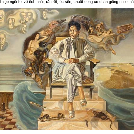
Thiệp ngồi
tôi vẽ
ếch nhái, rắn rết, ốc sên, chuột cống có chân giống như c