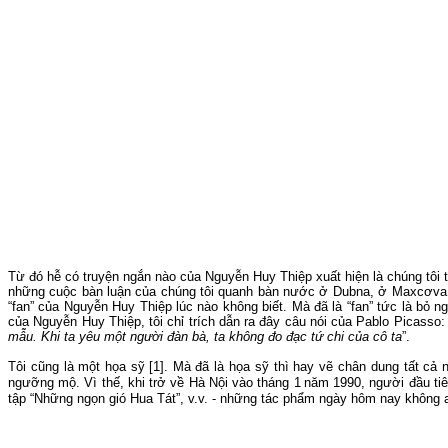
Từ đó hễ có truyện ngắn nào của Nguyễn Huy Thiệp xuất hiện là chúng tôi 
những cuộc bàn luận của chúng tôi quanh bàn nước ở Dubna, ở Maxcơva
“fan” của Nguyễn Huy Thiệp lúc nào không biết.
Mà đã là
“
fan
”
tức là bỏ n
của Nguyễn Huy Thiệp, tôi chỉ trích dẫn ra đây câu nói của Pablo Picasso: 
mẫu. Khi ta yêu một người đàn bà, ta không đo đạc tứ chi của cô ta
”.
Tôi cũng là một họa sỹ
[1]
.
Mà đã là họa sỹ thì hay vẽ chân dung tất cả 
ngưỡng mộ.
Vì thế,
khi
trở về Hà Nội vào tháng 1
năm
1990, người đầu ti
tập “Những ngọn gió Hua Tát”, v.v.
- những
tác phẩm
ngày hôm nay không a