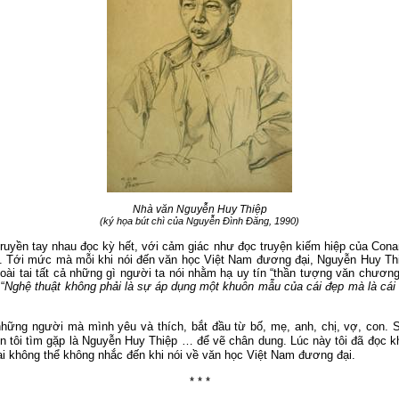
Nhà văn Nguyễn Huy Thiệp
(
ký
họa bút chì của Nguyễn Đình Đăng, 1990)
truyền tay nhau đọc kỳ hết, với cảm giác như đọc truyện kiếm hiệp của Cona
.
Tới mức mà mỗi khi nói đến văn học Việt
Nam
đương đại, Nguyễn Huy Thiệp
goài
tai
tất cả những gì người ta nói nhằm hạ uy tín “thần tượng văn chương” c
“
Nghệ thuật không phải là sự áp dụng một khuôn mẫu của cái đẹp mà là cái 
những người mà mình yêu và thích, bắt đầu từ bố, mẹ, anh, chị, vợ, con.
ên tôi tìm gặp là Nguyễn Huy Thiệp … để vẽ chân dung.
Lúc này tôi đã đọc k
i không thể không nhắc đến khi nói về
văn học Việt Nam đương đại.
* * *