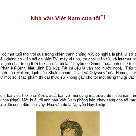
*)
Nhà văn Việt
Nam
của tôi
ôi có một
tuổi thơ trôi qua trong chiến tranh chống Mỹ, có nghĩa là
phải đi sơ 
 đều
không có điện nói chi đến TV, máy
vi
tính, trò chơi điện tử, và internet
n
ạnh nhất trong thời thơ ấu của tôi là: “Truyện cổ Grim
m” của anh em Grim
 Phan Kế Bính, hiệu đính Bùi Kỷ).
Tất cả đều là văn học nước ngoài.
Tiếp t
 kịch của Molière, kịch của Shakespeare,
“
Iliad và Odys
sey”
của Hom
er
, kịc
trừ
một số ít tác phẩm
thi ca) thực sự không gây cho tôi một hứng thú gì đặc
ch, bài viết, thơ phú, được xuất bản với nội dung mà trước đó nhiều năm, nế
 Dubna
(
Nga
)
.
Một buổi tối anh bạn Việt
Nam
phòng bên chạy sang cho tôi m
 bị lôi cuốn đến như vậy.
Nhà văn đó là Nguyễn Huy Thiệp.