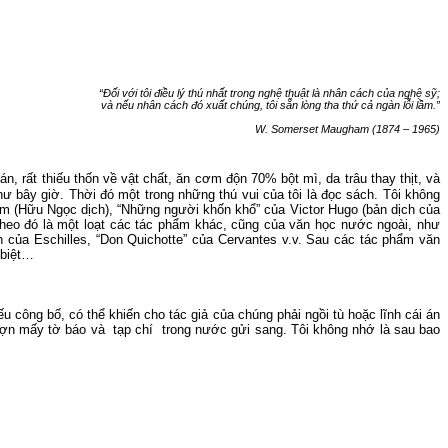
“Đối với tôi điều lý thú nhất trong nghệ thuật là nhân cách của nghệ sỹ;
và
nếu nhân cách đó xuất chúng, tôi sẵn lòng tha thứ cả ngàn lỗi lầm.”
W. Somerset
Maugham (1874 – 1965)
tán,
rất thiếu thốn về vật chất, ăn cơm độn 70% bột mì, da trâu thay thịt, và
hư
bây giờ.
Thời đó một trong những thú vui của tôi là đọc sách.
Tôi không
m (Hữu Ngọc dịch)
, “Những người khốn khổ” của Victor Hugo (bản dịch của
heo đó là một loạt các tác phẩm khác, cũng của văn học nước ngoài, như
h của Eschille
s
,
“
Don
Qu
ichotte
”
của
C
ervantes v.v. Sau các tác phẩm văn
 biệt…
u công bố, có thể khiến cho tác giả của chúng phải ngồi tù hoặc lĩnh cái án
ượn mấy tờ báo
và
tạp
chí
trong nước gửi sang.
Tôi không nhớ là sau bao