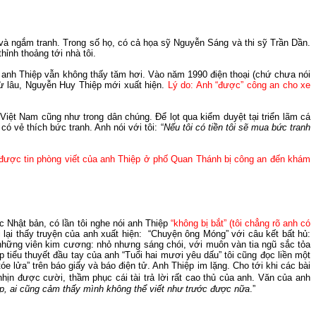
và ngắm tranh.
Trong số họ,
có cả họa sỹ Nguyễn Sáng và thi sỹ Trần Dần.
hỉnh thoảng tới nhà tôi.
 anh Thiệp vẫn không thấy tăm hơi.
Vào năm 199
0
điện thoại (chứ chưa nói
ừ lâu, Nguyễn Huy Thiệp mới xuất hiện.
Lý do: Anh
“
được
”
công
an
cho xe
 Việt
Nam
cũng như trong dân chúng.
Để lọt qua kiểm duyệt tại triển lãm cá
 có vẻ thích bức tranh.
Anh nói với tôi: “
Nếu tôi có tiền tôi sẽ mua bức tranh
 được tin phòng viết của anh Thiệp ở phố Quan Thánh bị công
an
đến khám
ọc Nhật bản, có lần
tôi
nghe nói anh Thiệp
“không bị bắt” (tôi chẳng rõ anh có
lại thấy truyện của anh xuất hiện:
“
Chuyện ô
ng Móng” với câu kết bất hủ:
 những viên
kim
cương: nhỏ nhưng sáng
ch
ói, với muôn vàn tia ngũ sắc tỏa
p tiểu thuyết đầu
tay
của anh “Tuổi hai mươi yêu dấu” tôi cũng đọc liền một
tóe lửa
”
trên báo giấy và báo điện tử.
Anh Thiệp im lặng.
Cho tới khi các bài
ịn được cười, thầm phục cái tài trả lời rất cao thủ của anh.
Văn của anh
, ai cũng cảm thấy mình không thể viết như trước được nữa
.”