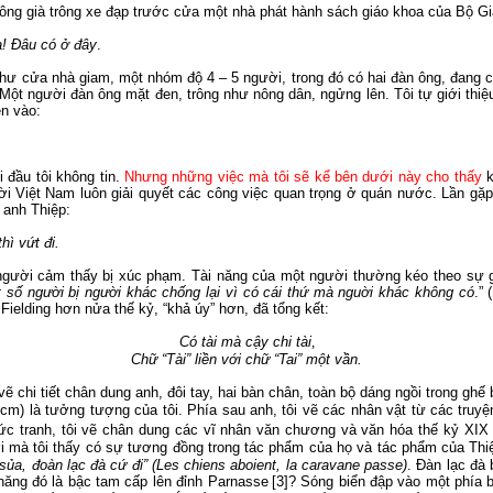
ông già trông
xe
đạp
trước cửa một nhà phát hành sách giáo khoa của Bộ G
a
!
Đâu có ở đây
.
ư cửa nhà giam, một nhóm độ 4 – 5 người, trong đó có hai đàn ông, đang cặm
Một người đàn ông mặt đen, trông như nông dân, ngửng lên.
Tôi tự giới thiệ
en
vào:
 đầu tôi không tin.
Nhưng những việc mà tôi sẽ kể bên dưới này cho thấy
ời Việt
Nam
luôn giải quyết các công việc quan trọng ở quán nước.
Lần gặp
 anh Thiệp:
thì vứt đi.
u người cảm thấy bị xúc phạm.
Tài năng của một người thường kéo
theo
sự g
 số người bị người khác chống lại vì có cái thứ mà nguời khác không có
.”
 Fielding hơn nửa thế kỷ,
“khả úy” hơn, đã tổng kết:
Có tài mà cậy chi tài
,
Chữ “Tài” liền với chữ “Tai” một vần.
vẽ chi tiết chân dung anh, đôi
tay
, hai bàn chân, toàn bộ dáng ngồi trong ghế
cm) là tưởng tượng của tôi.
Phía sau anh, tôi vẽ các nhân vật từ các truy
bức tranh, tôi vẽ chân dung các vĩ nhân văn chương và văn hóa thế kỷ
XIX
 mà tôi thấy có sự tương đồng trong tác phẩm của họ và tác phẩm của Thi
sủa, đoàn lạc đà cứ đi” (Les chiens aboient, la caravane passe)
. Đà
n lạc đà 
hăng đó là bậc tam cấp lên đỉnh Parnasse
[3]
?
Sóng biển đập vào một phía 